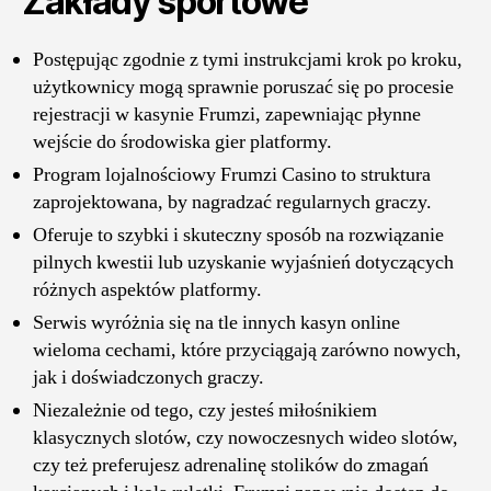
Zakłady sportowe
Postępując zgodnie z tymi instrukcjami krok po kroku,
użytkownicy mogą sprawnie poruszać się po procesie
rejestracji w kasynie Frumzi, zapewniając płynne
wejście do środowiska gier platformy.
Program lojalnościowy Frumzi Casino to struktura
zaprojektowana, by nagradzać regularnych graczy.
Oferuje to szybki i skuteczny sposób na rozwiązanie
pilnych kwestii lub uzyskanie wyjaśnień dotyczących
różnych aspektów platformy.
Serwis wyróżnia się na tle innych kasyn online
wieloma cechami, które przyciągają zarówno nowych,
jak i doświadczonych graczy.
Niezależnie od tego, czy jesteś miłośnikiem
klasycznych slotów, czy nowoczesnych wideo slotów,
czy też preferujesz adrenalinę stolików do zmagań