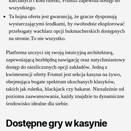
karcianych i koła ruletki, Frumzi zapewnia dostęp do
wszystkiego.
Ta hojna oferta jest gwarancją, że gracze dysponują
wystarczającymi środkami, by swobodnie eksplorować
przebogaty wachlarz opcji bukmacherskich dostępnych
na stronie.To nie wszystko.
Platforma szczyci się swoją intuicyjną architekturą,
zapewniającą bezbłędną nawigację oraz natychmiastowy
dostęp do niezliczonych opcji zakładów. Jedną z
kwintesencji oferty Frumzi jest sekcja kasyna na żywo,
obejmująca bogate spektrum ukochanych klasyków,
takich jak ruletka, blackjack czy bakarat. Niezależnie od
poziomu zaawansowania, każdy znajdzie tu dynamiczne
środowisko idealne dla siebie.
Dostępne gry w kasynie