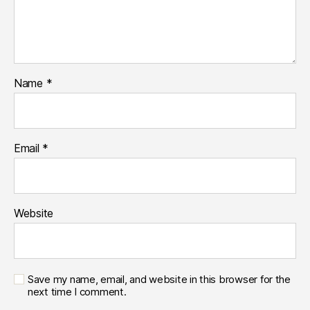
Name
*
Email
*
Website
Save my name, email, and website in this browser for the
next time I comment.