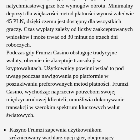
natychmiastowej grze bez wymogów obrotu. Minimalny
depozyt dla większości metod płatności wynosi zaledwie
45 PLN, dzięki czemu jest dostępny dla wszystkich
graczy. Czas wypłaty zależy od liczby zaakceptowanych
wniosków i może trwać od 30 minut do trzech dni
roboczych.
Podczas gdy Frumzi Casino obsługuje tradycyjne
waluty, obecnie nie akceptuje transakcji w
kryptowalutach. Użytkownicy powinni wziąć to pod
uwagę podczas nawigowania po platformie w
poszukiwaniu preferowanych metod płatności. Frumzi
Casino, wychodząc naprzeciw potrzebom swojej
międzynarodowej klienteli, umożliwia dokonywanie
transakcji w szerokim spektrum kluczowych walut
światowych.
Kasyno Frumzi zapewnia użytkownikom
zróżnicowany wachlarz opcji gier, obejmujący