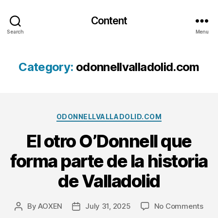
Content
Search
Menu
Category:
odonnellvalladolid.com
Categories
ODONNELLVALLADOLID.COM
El otro O’Donnell que
forma parte de la historia
de Valladolid
on
By
AOXEN
July 31, 2025
No Comments
Post
Post
El
author
date