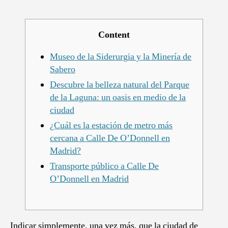
otro
O’Do
que
Content
for
part
Museo de la Siderurgia y la Minería de
de
Sabero
la
Descubre la belleza natural del Parque
hist
de la Laguna: un oasis en medio de la
de
ciudad
Vall
¿Cuál es la estación de metro más
cercana a Calle De O’Donnell en
Madrid?
Transporte público a Calle De
O’Donnell en Madrid
Indicar simplemente, una vez más, que la ciudad de