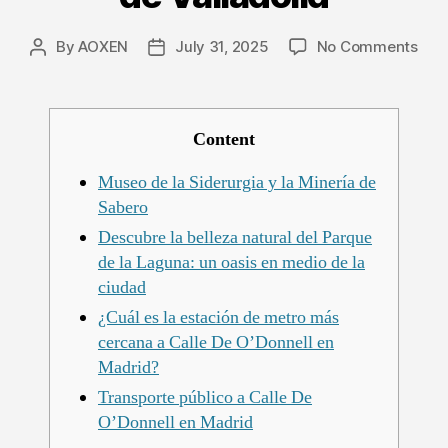
on
By
AOXEN
July 31, 2025
No Comments
Post
Post
El
author
date
otro
O’Do
que
Content
for
part
Museo de la Siderurgia y la Minería de
de
Sabero
la
Descubre la belleza natural del Parque
hist
de la Laguna: un oasis en medio de la
de
ciudad
Vall
¿Cuál es la estación de metro más
cercana a Calle De O’Donnell en
Madrid?
Transporte público a Calle De
O’Donnell en Madrid