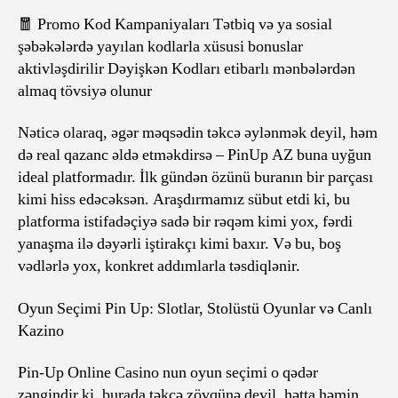
🧧 Promo Kod Kampaniyaları Tətbiq və ya sosial
şəbəkələrdə yayılan kodlarla xüsusi bonuslar
aktivləşdirilir Dəyişkən Kodları etibarlı mənbələrdən
almaq tövsiyə olunur
Nəticə olaraq, əgər məqsədin təkcə əylənmək deyil, həm
də real qazanc əldə etməkdirsə – PinUp AZ buna uyğun
ideal platformadır. İlk gündən özünü buranın bir parçası
kimi hiss edəcəksən. Araşdırmamız sübut etdi ki, bu
platforma istifadəçiyə sadə bir rəqəm kimi yox, fərdi
yanaşma ilə dəyərli iştirakçı kimi baxır. Və bu, boş
vədlərlə yox, konkret addımlarla təsdiqlənir.
Oyun Seçimi Pin Up: Slotlar, Stolüstü Oyunlar və Canlı
Kazino
Pin-Up Online Casino nun oyun seçimi o qədər
zəngindir ki, burada təkcə zövqünə deyil, hətta həmin