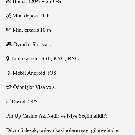
🎁 Bonus 120% + 250 FS
💰 Min. depozit 9 ₼
💸 Min. çıxarış 10 ₼
🎮 Oyunlar Slot və s.
🔒 Təhlükəsizlik SSL, KYC, RNG
📱 Mobil Android, iOS
💳 Ödənişlər Visa və s.
✅ Dəstək 24/7
Pin Up Casino AZ Nədir və Niyə Seçilməlidir?
Düzünü desək, onlayn kazinoların sayı günü-gündən