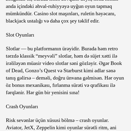
anda içindəki əhval-ruhiyyəyə uyğun oyun tapmaq
mümkündür. Casino slot maşınları, ruletin həyəcanı,
blackjack ustalığı və daha çox şey təklif edir.
Slot Oyunları
Slotlar — bu platformanın ürəyidir. Burada həm retro
tərzdə klassik “meyvəli” slotlar, həm də süjet xətti ilə
irəliləyən müasir video slotlar səni gözləyir. Əgər Book
of Dead, Gonzo’s Quest və Starburst kimi adlar sənə
tanış gəlirsə – deməli, doğru ünvana gəlmisən. Hər oyun
öz bonus mexanikası, fırlanma sürəti və qrafikası ilə
fərqlənir. Hər gün bir yenisini sına!
Crash Oyunları
Risk sevənlər üçün xüsusi bölmə – crash oyunlar.
Aviator, JetX, Zeppelin kimi oyunlar sürətli ritm, ani