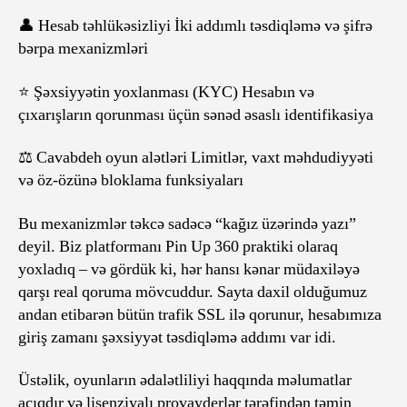
👤 Hesab təhlükəsizliyi İki addımlı təsdiqləmə və şifrə
bərpa mexanizmləri
⭐️ Şəxsiyyətin yoxlanması (KYC) Hesabın və
çıxarışların qorunması üçün sənəd əsaslı identifikasiya
⚖️ Cavabdeh oyun alətləri Limitlər, vaxt məhdudiyyəti
və öz-özünə bloklama funksiyaları
Bu mexanizmlər təkcə sadəcə “kağız üzərində yazı”
deyil. Biz platformanı Pin Up 360 praktiki olaraq
yoxladıq – və gördük ki, hər hansı kənar müdaxiləyə
qarşı real qoruma mövcuddur. Sayta daxil olduğumuz
andan etibarən bütün trafik SSL ilə qorunur, hesabımıza
giriş zamanı şəxsiyyət təsdiqləmə addımı var idi.
Üstəlik, oyunların ədalətliliyi haqqında məlumatlar
açıqdır və lisenziyalı provayderlər tərəfindən təmin