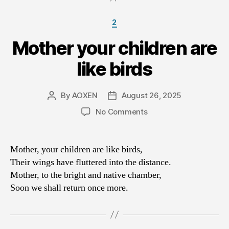
Categories
2
Mother your children are
like birds
By
AOXEN
August 26, 2025
Post
Post
author
date
on
No Comments
Mother
your
children
Mother, your children are like birds,
are
Their wings have fluttered into the distance.
like
Mother, to the bright and native chamber,
birds
Soon we shall return once more.