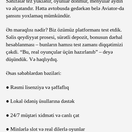
Səhifələr tez yüklənir, oyunlar donmur, menyular aydın
və əlçatandır. Hətta avtobusda gedərkən belə Aviator-da
şansını yoxlamaq mümkündür.
Ən maraqlısı nədir? Biz özümüz platformanı test etdik.
Səlis qeydiyyat prosesi, sürətli depozit, bonusun dərhal
hesablanması – bunların hamısı test zamanı diqqətimizi
çəkdi. “Bu, real oyunçular üçün hazırlanıb” – deyə
düşündük. Və haqlıydıq.
Əsas səbəblərdən bəziləri:
● Rəsmi lisenziya və şəffaflıq
● Lokal ödəniş üsullarına dəstək
● 24/7 müştəri xidməti və canlı çat
● Minlərlə slot və real dilerlə oyunlar