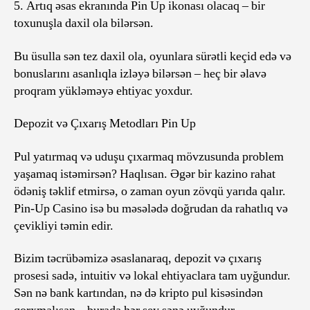
5. Artıq əsas ekranında Pin Up ikonası olacaq – bir
toxunuşla daxil ola bilərsən.
Bu üsulla sən tez daxil ola, oyunlara sürətli keçid edə və
bonuslarını asanlıqla izləyə bilərsən – heç bir əlavə
proqram yükləməyə ehtiyac yoxdur.
Depozit və Çıxarış Metodları Pin Up
Pul yatırmaq və uduşu çıxarmaq mövzusunda problem
yaşamaq istəmirsən? Haqlısan. Əgər bir kazino rahat
ödəniş təklif etmirsə, o zaman oyun zövqü yarıda qalır.
Pin-Up Casino isə bu məsələdə doğrudan da rahatlıq və
çevikliyi təmin edir.
Bizim təcrübəmizə əsaslanaraq, depozit və çıxarış
prosesi sadə, intuitiv və lokal ehtiyaclara tam uyğundur.
Sən nə bank kartından, nə də kripto pul kisəsindən