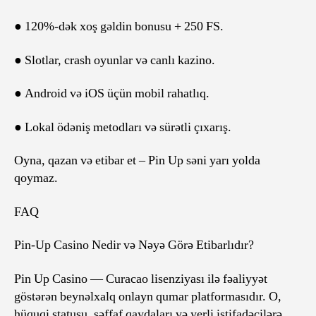
● 120%-dək xoş gəldin bonusu + 250 FS.
● Slotlar, crash oyunlar və canlı kazino.
● Android və iOS üçün mobil rahatlıq.
● Lokal ödəniş metodları və sürətli çıxarış.
Oyna, qazan və etibar et – Pin Up səni yarı yolda
qoymaz.
FAQ
Pin-Up Casino Nedir və Nəyə Görə Etibarlıdır?
Pin Up Casino — Curacao lisenziyası ilə fəaliyyət
göstərən beynəlxalq onlayn qumar platformasıdır. O,
hüquqi statusu, şəffaf qaydaları və yerli istifadəçilərə