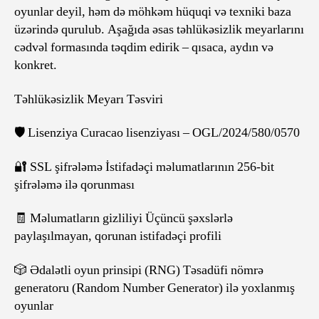
oyunlar deyil, həm də möhkəm hüquqi və texniki baza
üzərində qurulub. Aşağıda əsas təhlükəsizlik meyarlarını
cədvəl formasında təqdim edirik – qısaca, aydın və
konkret.
Təhlükəsizlik Meyarı Təsviri
🛡️ Lisenziya Curacao lisenziyası – OGL/2024/580/0570
🔐 SSL şifrələmə İstifadəçi məlumatlarının 256-bit
şifrələmə ilə qorunması
🧾 Məlumatların gizliliyi Üçüncü şəxslərlə
paylaşılmayan, qorunan istifadəçi profili
🎲 Ədalətli oyun prinsipi (RNG) Təsadüfi nömrə
generatoru (Random Number Generator) ilə yoxlanmış
oyunlar