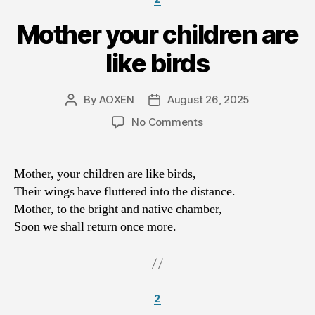
Mother your children are
like birds
By
AOXEN
August 26, 2025
Post
Post
author
date
on
No Comments
Mother
your
children
Mother, your children are like birds,
are
Their wings have fluttered into the distance.
like
Mother, to the bright and native chamber,
birds
Soon we shall return once more.
Categories
2