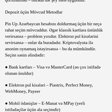
qorxmalısan – burada hər şey sənə uyğundur.
Depozit üçün Mövcud Metodlar
Pin Up Azərbaycan hesabını doldurmaq üçün bir neçə
rahat seçim mövcuddur. Əgər klassik kartlara üstünlük
verirsənsə – problem yoxdur. Elektron pul kisələrini
sevirsənsə – onlar da buradadır. Kriptovalyuta ilə
anonim oynamaq istəyirsənsə – bu da mümkündür.
Seçim sənin əlindədir:
● Bank kartları – Visa və MasterCard (ən çox istifadə
olunan üsuldur)
● Elektron pul kisələri – Piastrix, Perfect Money,
WebMoney, Payeer
● Mobil ödənişlər – E-Manat və MPay (yerli
istifadəçilər üçün əla seçimdir)