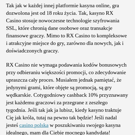
Tak jak w każdej innej platformie kasyna online, gra
dozwolona jest od 18 roku życia. Tak, kasyno RX
Casino stosuje nowoczesne technologie szyfrowania
SSL, które chronią dane osobowe oraz transakcje
finansowe graczy. Mimo to RX Casino to kompleksowe
i atrakcyjne miejsce do gry, zarówno dla nowych, jak i
doświadczonych graczy.
RX Casino nie wymaga podawania kodów bonusowych
przy odbieraniu większości promocji, co zdecydowanie
upraszcza cały proces. Musiałem jednak pamiętać, że
jedynymi grami, które objęte są promocją, są gry
wędkarskie. Cotygodniowy cashback 10% przyznawany
jest każdemu graczowi za przegrane z zeszłego
tygodnia. Jeśli tak jak ja lubisz, kiedy kasyno traktuje
Cię jak króla, tutaj na pewno tak będzie! Jeśli nadal
jesteś
casino polska
w poszukiwaniu swojego kasyna
idealnego, mam dla Ciebie mocnego kandydata!