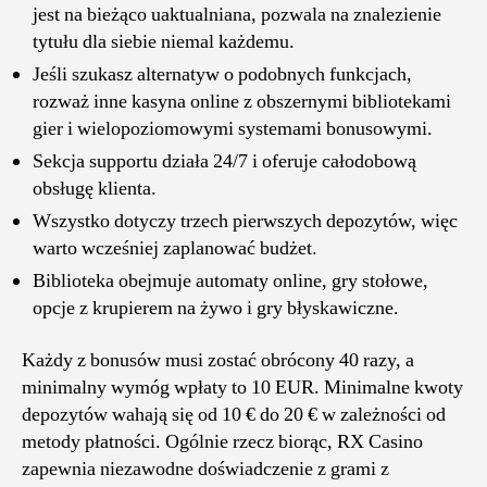
jest na bieżąco uaktualniana, pozwala na znalezienie
tytułu dla siebie niemal każdemu.
Jeśli szukasz alternatyw o podobnych funkcjach,
rozważ inne kasyna online z obszernymi bibliotekami
gier i wielopoziomowymi systemami bonusowymi.
Sekcja supportu działa 24/7 i oferuje całodobową
obsługę klienta.
Wszystko dotyczy trzech pierwszych depozytów, więc
warto wcześniej zaplanować budżet.
Biblioteka obejmuje automaty online, gry stołowe,
opcje z krupierem na żywo i gry błyskawiczne.
Każdy z bonusów musi zostać obrócony 40 razy, a
minimalny wymóg wpłaty to 10 EUR. Minimalne kwoty
depozytów wahają się od 10 € do 20 € w zależności od
metody płatności. Ogólnie rzecz biorąc, RX Casino
zapewnia niezawodne doświadczenie z grami z