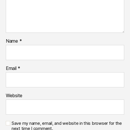
Name
*
Email
*
Website
Save my name, email, and website in this browser for the
next time I comment.