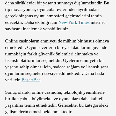
daha sürükleyici bir yaşantı sunmayı düşünmektedir. Bu
tip inovasyonlar, oyuncular evlerinden ayrılmadan
gerçek bir şans oyunu atmosferi geçirmelerini temin
edecektir. Daha ek bilgi için
New York Times
internet
sayfasını incelemek yapabilirsiniz.
Online casinoların emniyeti de mühim bir husus olmaya
etmektedir. Oyunseverlerin bireysel datalarını güvende
tutmak için farklı güvenlik önlemleri alınmakta ve
lisanslı platformlar seçmelidir. Üyelerin emniyetli bir
yaşantı sahip olması için, sadece sağlam ve lisanslı şans
oyunlarını seçmeleri tavsiye edilmektedir. Daha fazla
veri için
BaşarıBet
.
Sonuç olarak, online casinolar, teknolojik yeniliklerle
birlikte çabuk büyümekte ve oyunculara daha kaliteli
yaşantılar temin etmektedir. Gelecekte, bu kategorideki
gelişmelerin etmesi beklenmektedir.