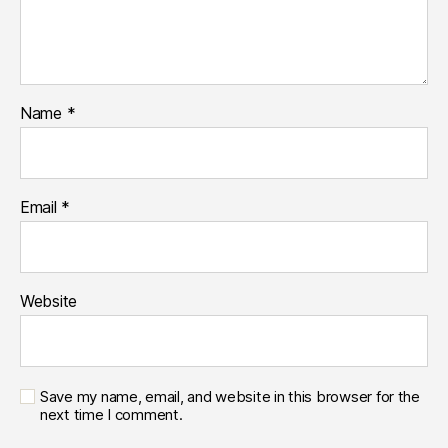
Name
*
Email
*
Website
Save my name, email, and website in this browser for the
next time I comment.