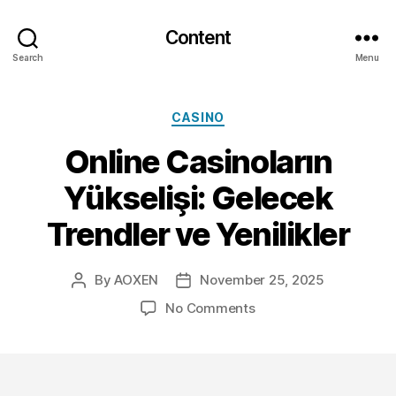
Content
Search
Menu
Categories
CASINO
Online Casinoların
Yükselişi: Gelecek
Trendler ve Yenilikler
By
AOXEN
November 25, 2025
Post
Post
author
date
on
No Comments
Online
Casinoların
Yükselişi:
Gelecek