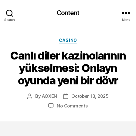
Content
Search
Menu
Categories
CASINO
Canlı diler kazinolarının
yüksəlməsi: Onlayn
oyunda yeni bir dövr
By
AOXEN
October 13, 2025
Post
Post
author
date
on
No Comments
Canlı
diler
kazinolarının
yüksəlməsi: