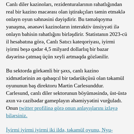
Onlayn
Canlı diler kazinoları, rezidenturalarının rahatlığından
oyunda
real bir kazino macərası olan iştirakçıları təmin etməklə
yeni
onlayn oyun səhnəsini dəyişdirir. Bu təməlqoyma
bir
yanaşma, ənənəvi kazinoların interaktiv ünsiyyəti ilə
dövr
onlayn bahisin rahatlığını birləşdirir. Statistanın 2023-cü
il hesabatına görə, Canlı Satıcı kateqoriyası, iyirmi
iyirmi beşə qədər 4,5 milyard dollarlıq bir bazar
dəyərinə çatmaq üçün xeyli artmaqda gözlənilir.
Bu sektorda görkəmli bir şəxs, canlı kazino
xidmətlərinin ən qabaqcıl bir tədarükçüsü olan təkamül
oyununun baş direktoru Martin Carlesunddur.
Carlesund, canlı diler sektorunun böyüməsində, üst-üstə
axın və cazibədar gameplayın əhəmiyyətini vurğuladı.
Onun
​​twitter profilinə görə onun anlayışlarını izləyə
bilərsiniz.
İyirmi iyirmi iyirmi iki ildə, təkamül oyunu, Nyu-