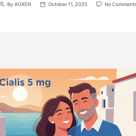
By
AOXEN
October 11, 2025
No Comment
Post
Post
author
date