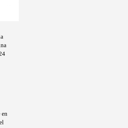
da
una
 24
e en
el