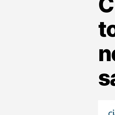
C
t
n
s