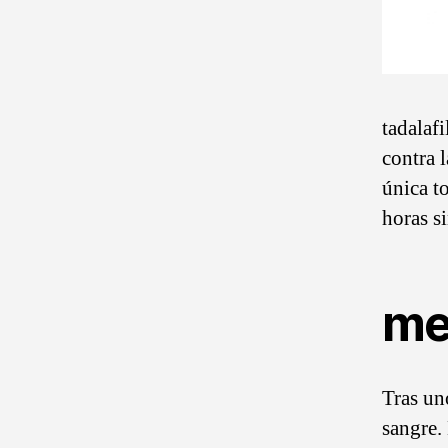
tadalafi
contra 
única t
horas si
me
Tras un
sangre. 