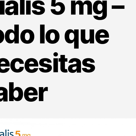
ialis 5 mg –
odo lo que
ecesitas
aber