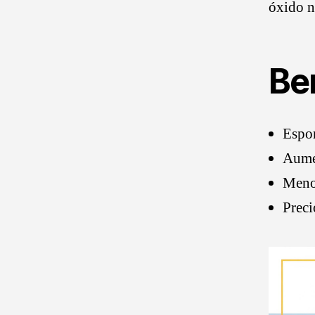
óxido n
Be
Espon
Aume
Menos
Preci