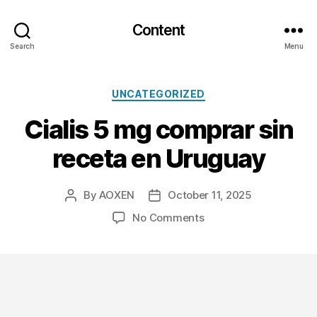
Content
Search
Menu
Categories
UNCATEGORIZED
Cialis 5 mg comprar sin
receta en Uruguay
By
AOXEN
October 11, 2025
Post
Post
author
date
on
No Comments
Cialis
5
mg
comprar
sin
receta