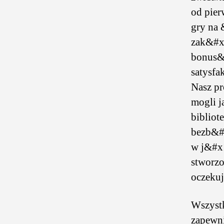
od pie
gry na
zak&#x1
bonus&#
satysf
Nasz pr
mogli j
biblio
bezb&#
w j&#x
stworz
oczeku
Wszystk
zapewn