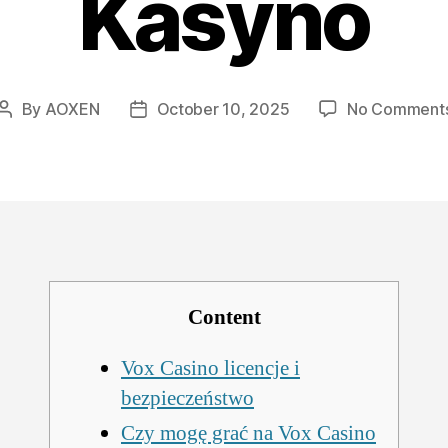
Kasyno
By
AOXEN
October 10, 2025
No Comment
Post
Post
author
date
Content
Vox Casino licencje i
bezpieczeństwo
Czy mogę grać na Vox Casino