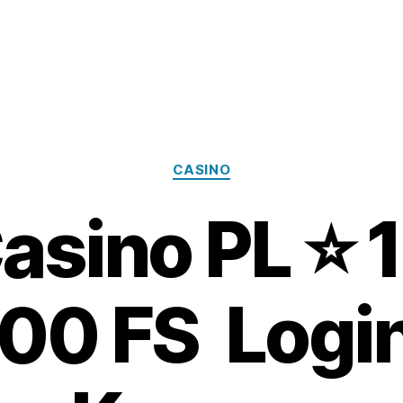
Categories
CASINO
asino PL ⭐️
600 FS ️ Logi