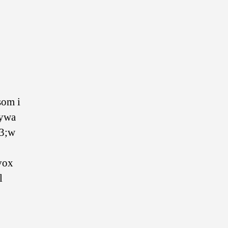
o
som i
bywa
3;w
vox
l