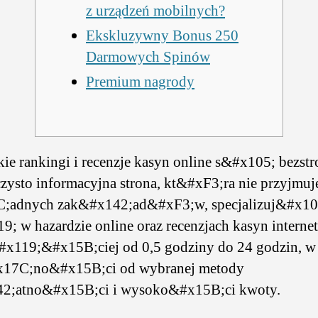
z urządzeń mobilnych?
Ekskluzywny Bonus 250
Darmowych Spinów
Premium nagrody
ie rankingi i recenzje kasyn online s&#x105; bezstr
 czysto informacyjna strona, kt&#xF3;ra nie przyjmuj
;adnych zak&#x142;ad&#xF3;w, specjalizuj&#x10
9; w hazardzie online oraz recenzjach kasyn interne
#x119;&#x15B;ciej od 0,5 godziny do 24 godzin, w
x17C;no&#x15B;ci od wybranej metody
2;atno&#x15B;ci i wysoko&#x15B;ci kwoty.