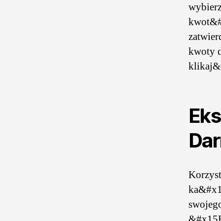
wybier
kwot&#
zatwie
kwoty 
klikaj
Eks
Da
Korzys
ka&#x1
swojeg
&#x15B