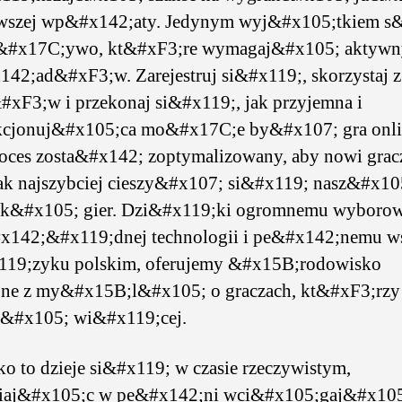
rwszej wp&#x142;aty. Jedynym wyj&#x105;tkiem s
 &#x17C;ywo, kt&#xF3;re wymagaj&#x105; aktywn
42;ad&#xF3;w. Zarejestruj si&#x119;, skorzystaj z
xF3;w i przekonaj si&#x119;, jak przyjemna i
akcjonuj&#x105;ca mo&#x17C;e by&#x107; gra onli
oces zosta&#x142; zoptymalizowany, aby nowi grac
ak najszybciej cieszy&#x107; si&#x119; nasz&#x10
tek&#x105; gier. Dzi&#x119;ki ogromnemu wyborowi
x142;&#x119;dnej technologii i pe&#x142;nemu w
119;zyku polskim, oferujemy &#x15B;rodowisko
one z my&#x15B;l&#x105; o graczach, kt&#xF3;rzy
j&#x105; wi&#x119;cej.
o to dzieje si&#x119; w czasie rzeczywistym,
iaj&#x105;c w pe&#x142;ni wci&#x105;gaj&#x105