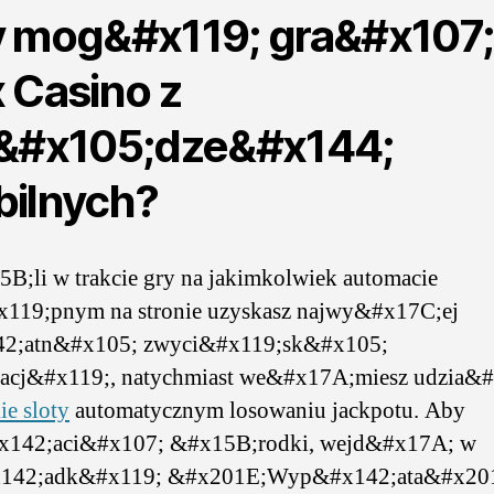
 mog&#x119; gra&#x107;
 Casino z
&#x105;dze&#x144;
ilnych?
B;li w trakcie gry na jakimkolwiek automacie
x119;pnym na stronie uzyskasz najwy&#x17C;ej
2;atn&#x105; zwyci&#x119;sk&#x105;
acj&#x119;, natychmiast we&#x17A;miesz udzia&
ie sloty
automatycznym losowaniu jackpotu. Aby
142;aci&#x107; &#x15B;rodki, wejd&#x17A; w
142;adk&#x119; &#x201E;Wyp&#x142;ata&#x20