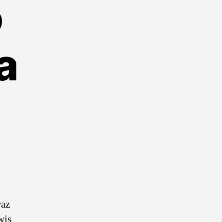
o
a
raz
wis