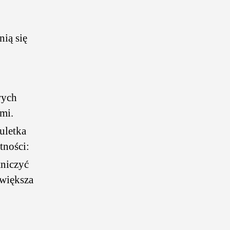
nią się
.
wych
mi.
ruletka
tności:
tniczyć
większa