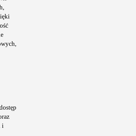
h,
ięki
ość
le
owych,
 dostęp
oraz
 i