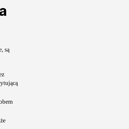
a
, są
ez
cytującą
sobem
 że