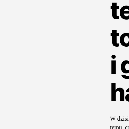
t
t
i 
h
W dzisi
temu, c