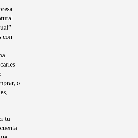
presa
tural
tual”
s con
na
carles
e
mprar, o
es,
r tu
 cuenta
que