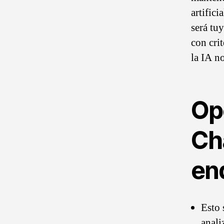
artific
será tu
con crit
la IA n
Op
Ch
end
Esto 
anali