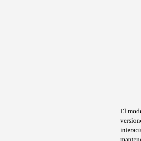
El mode
version
interact
mantene