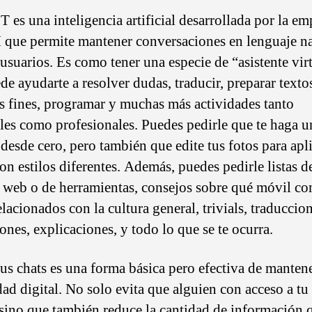
 es una inteligencia artificial desarrollada por la em
que permite mantener conversaciones en lenguaje na
 usuarios. Es como tener una especie de “asistente vir
de ayudarte a resolver dudas, traducir, preparar texto
os fines, programar y muchas más actividades tanto
les como profesionales. Puedes pedirle que te haga u
desde cero, pero también que edite tus fotos para apli
con estilos diferentes. Además, puedes pedirle listas d
 web o de herramientas, consejos sobre qué móvil co
lacionados con la cultura general, trivials, traduccion
ones, explicaciones, y todo lo que se te ocurra.
tus chats es una forma básica pero efectiva de mantene
dad digital. No solo evita que alguien con acceso a tu
, sino que también reduce la cantidad de información 