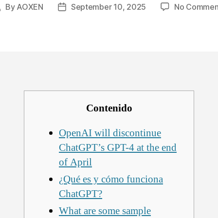
By
AOXEN
September 10, 2025
No Commen
Post
Post
uthor
date
Contenido
OpenAI will discontinue
ChatGPT’s GPT-4 at the end
of April
¿Qué es y cómo funciona
ChatGPT?
What are some sample