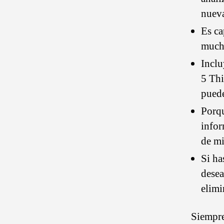
nueva
Es ca
mucha
Inclu
5 Thi
puede
Porqu
infor
de mi
Si ha
desea
elimi
Siempre