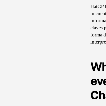
HatGPT 
tu cuent
informa
claves 
forma d
interpre
Wh
ev
Ch