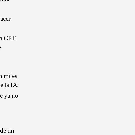
hacer
 a GPT-
e
n miles
e la IA.
te ya no
 de un