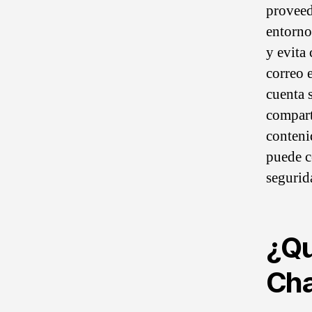
proveed
entorno
y evita
correo 
cuenta 
compart
conteni
puede c
segurid
¿Qu
Ch