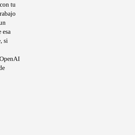
con tu
trabajo
 un
e esa
, si
e OpenAI
de