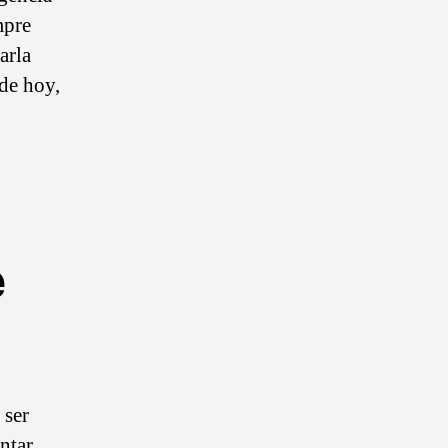
mpre
arla
 de hoy,
e
 ser
ntar