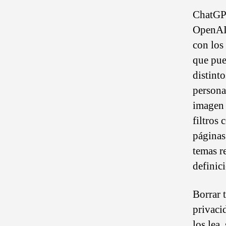
ChatGPT
OpenAI 
con los
que pue
distint
persona
imagen 
filtros 
páginas
temas re
definici
Borrar 
privaci
los lea