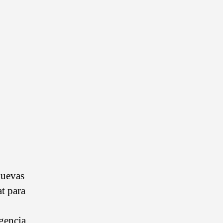
nuevas
t para
igencia