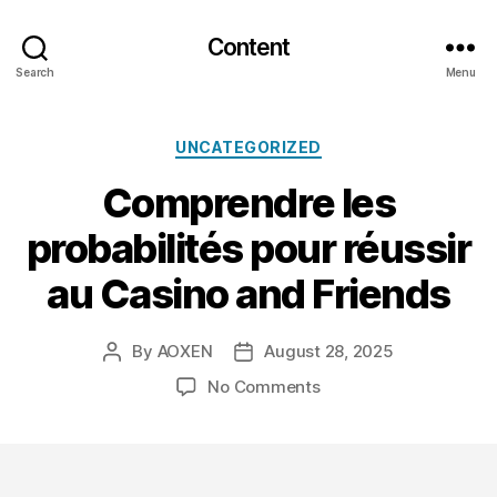
Content
Search
Menu
Categories
UNCATEGORIZED
Comprendre les
probabilités pour réussir
au Casino and Friends
By
AOXEN
August 28, 2025
Post
Post
author
date
on
No Comments
Comprendre
les
probabilités
pour