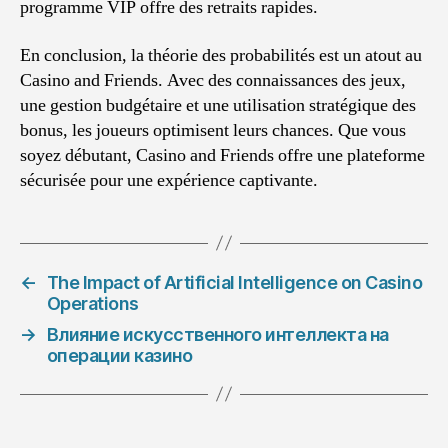
programme VIP offre des retraits rapides.
En conclusion, la théorie des probabilités est un atout au
Casino and Friends. Avec des connaissances des jeux,
une gestion budgétaire et une utilisation stratégique des
bonus, les joueurs optimisent leurs chances. Que vous
soyez débutant, Casino and Friends offre une plateforme
sécurisée pour une expérience captivante.
←
The Impact of Artificial Intelligence on Casino
Operations
→
Влияние искусственного интеллекта на
операции казино