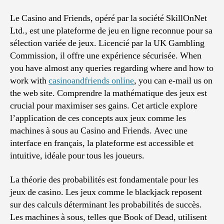
réussir
au
Le Casino and Friends, opéré par la société SkillOnNet
Casino
Ltd., est une plateforme de jeu en ligne reconnue pour sa
and
sélection variée de jeux. Licencié par la UK Gambling
Friends
Commission, il offre une expérience sécurisée. When
you have almost any queries regarding where and how to
work with
casinoandfriends online
, you can e-mail us on
the web site. Comprendre la mathématique des jeux est
crucial pour maximiser ses gains. Cet article explore
l’application de ces concepts aux jeux comme les
machines à sous au Casino and Friends. Avec une
interface en français, la plateforme est accessible et
intuitive, idéale pour tous les joueurs.
La théorie des probabilités est fondamentale pour les
jeux de casino. Les jeux comme le blackjack reposent
sur des calculs déterminant les probabilités de succès.
Les machines à sous, telles que Book of Dead, utilisent