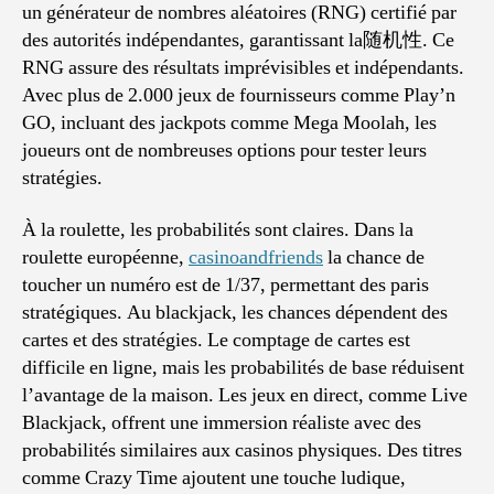
un générateur de nombres aléatoires (RNG) certifié par
des autorités indépendantes, garantissant la随机性. Ce
RNG assure des résultats imprévisibles et indépendants.
Avec plus de 2.000 jeux de fournisseurs comme Play’n
GO, incluant des jackpots comme Mega Moolah, les
joueurs ont de nombreuses options pour tester leurs
stratégies.
À la roulette, les probabilités sont claires. Dans la
roulette européenne,
casinoandfriends
la chance de
toucher un numéro est de 1/37, permettant des paris
stratégiques. Au blackjack, les chances dépendent des
cartes et des stratégies. Le comptage de cartes est
difficile en ligne, mais les probabilités de base réduisent
l’avantage de la maison. Les jeux en direct, comme Live
Blackjack, offrent une immersion réaliste avec des
probabilités similaires aux casinos physiques. Des titres
comme Crazy Time ajoutent une touche ludique,