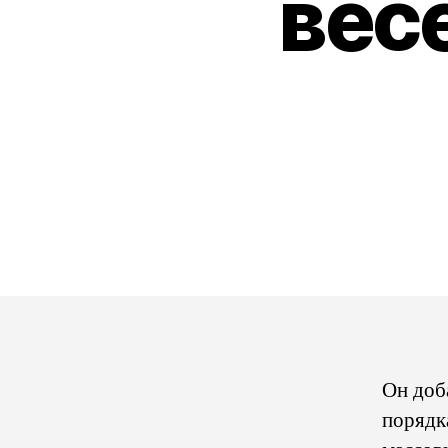
вес
Он доб
порядк