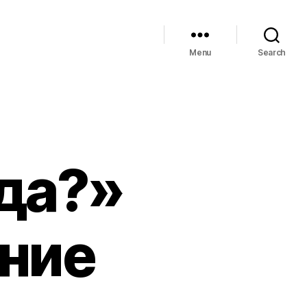
Menu
Search
гда?»
ание