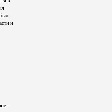
ься в
ил
 был
асти и
ное –