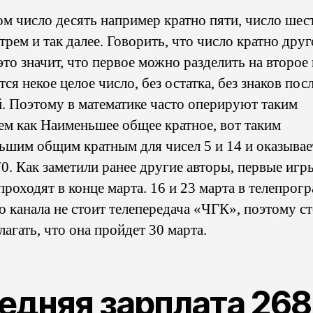
ом число десять например кратно пяти, число шес
трем и так далее. Говорить, что число кратно дру
это значит, что первое можно разделить на второе 
ся некое целое число, без остатка, без знаков пос
й. Поэтому в математике часто оперируют таким
ем как Наименьшее общее кратное, вот таким
ьшим общим кратным для чисел 5 и 14 и оказывае
70. Как заметили ранее другие авторы, первые игр
проходят в конце марта. 16 и 23 марта в телепрог
о канала не стоит телепередача «ЧГК», поэтому с
агать, что она пройдет 30 марта.
едняя зарплата 268