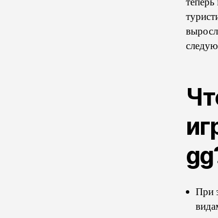
теперь
турист
выросло
следую
Чт
иг
gg
При 
вида