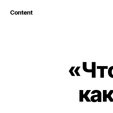
Content
«Что
как