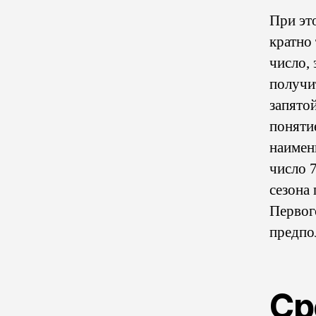
При эт
кратно 
число, 
получит
запято
поняти
наимен
число 
сезона 
Первог
предпол
Ср