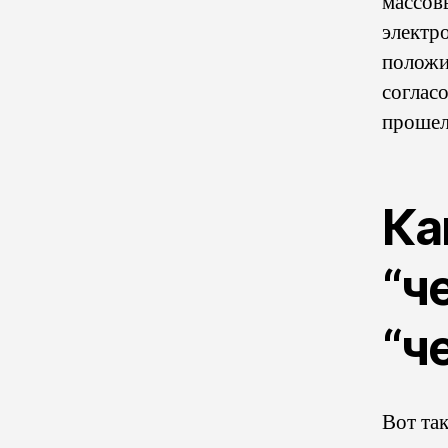
массов
электр
положи
соглас
прошел
Ка
“че
“че
Вот та