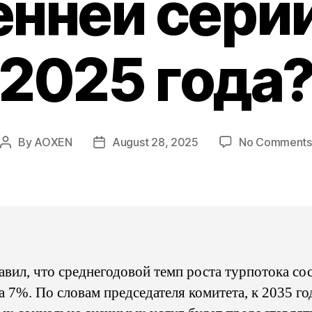
енней серии
2025 года
By
AOXEN
August 28, 2025
No Comments
Post
Post
author
date
авил, что среднегодовой темп роста турпотока со
а 7%. По словам председателя комитета, к 2035 г