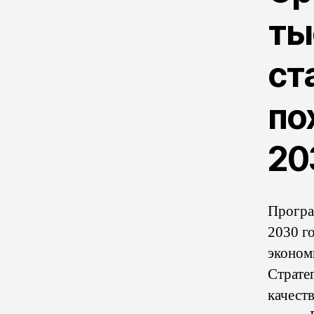
ты
ст
по
20
Програ
2030 г
эконом
Страте
качест