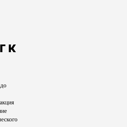
г к
 до
дакция
ние
ческого