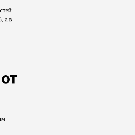
стей
, а в
 от
ым