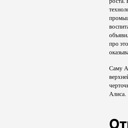
роста.
технол
промыш
воспит
объявил
про это
оказыва
Саму А
верхне
черточ
Алиса.
От