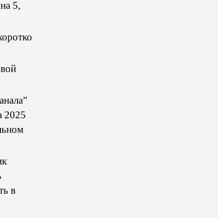
на 5,
коротко
овой
анала”
а 2025
льном
ик
ь
ть в