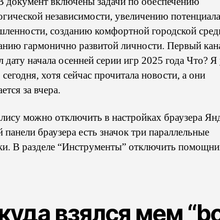
 В документ включены задачи по обеспечению
огической независимости, увеличению потенциал
ленности, созданию комфортной городской сред
анию гармонично развитой личности. Первый кан
 дату начала осенней серии игр 2025 года Что? Я
 сегодня, хотя сейчас прочитала новости, а они
ется за вчера.
лису можно отключить в настройках браузера Янд
й панели браузера есть значок три параллельные
ки. В разделе “Инструменты” отключить помощни
куда взялся мем “b