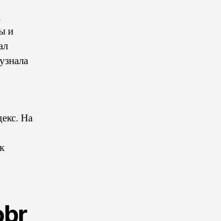
а
ы и
ал
 узнала
екс. На
к
obr