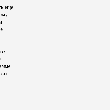
ть еще
гому
и
ле
тся
ы
рамме
тоит