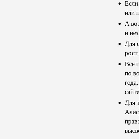
Если
или н
А во
и не
Для 
рост
Все 
по в
года
сайт
Для 
Алис
прав
высв