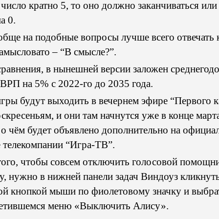
 число кратно 5, то оно должно заканчиваться или 
а 0.
обще на подобные вопросы лучше всего отвечать 
замысловато – “В смысле?”.
сравнения, в нынешней версии заложен среднегод
 ВРП на 5% с 2022-го до 2035 года.
игры будут выходить в вечернем эфире “Первого к
оскресеньям, и они там начнутся уже в конце март
, о чëм будет объявлено дополнительно на официа
е телекомпании “Игра-ТВ”.
того, чтобы совсем отключить голосовой помощн
у, нужно в нижней панели задач Виндоуз кликнут
ой кнопкой мыши по фиолетовому значку и выбра
етившемся меню «Выключить Алису».