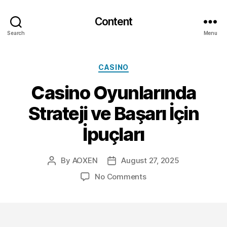
Content
Search
Menu
Categories
CASINO
Casino Oyunlarında
Strateji ve Başarı İçin
İpuçları
By
AOXEN
August 27, 2025
Post
Post
author
date
on
No Comments
Casino
Oyunlarında
Strateji
ve