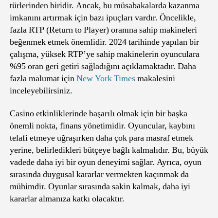
türlerinden biridir. Ancak, bu müsabakalarda kazanma
imkanını artırmak için bazı ipuçları vardır. Öncelikle,
fazla RTP (Return to Player) oranına sahip makineleri
beğenmek etmek önemlidir. 2024 tarihinde yapılan bir
çalışma, yüksek RTP’ye sahip makinelerin oyunculara
%95 oran geri getiri sağladığını açıklamaktadır. Daha
fazla malumat için
New York Times
makalesini
inceleyebilirsiniz.
Casino etkinliklerinde başarılı olmak için bir başka
önemli nokta, finans yönetimidir. Oyuncular, kaybını
telafi etmeye uğraşırken daha çok para masraf etmek
yerine, belirledikleri bütçeye bağlı kalmalıdır. Bu, büyük
vadede daha iyi bir oyun deneyimi sağlar. Ayrıca, oyun
sırasında duygusal kararlar vermekten kaçınmak da
mühimdir. Oyunlar sırasında sakin kalmak, daha iyi
kararlar almanıza katkı olacaktır.