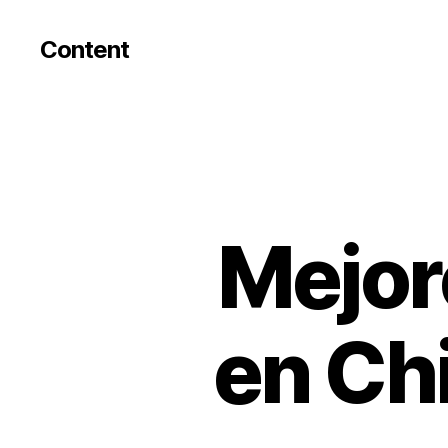
Content
Mejor
en Chi