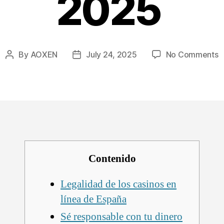
2025 ️
o
By
AOXEN
July 24, 2025
No Comments
Post
Post
M
author
date
C
O
e
C
c
D
R
Contenido
2
Legalidad de los casinos en
línea de España
Sé responsable con tu dinero