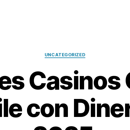
Categories
UNCATEGORIZED
es Casinos 
le con Dine