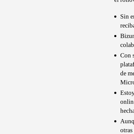
Sin e
recib
Bizum
colab
Con s
plata
de me
Micr
Estoy
onlin
hecha
Aunqu
otras