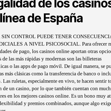
alidad de los casino
 línea de España
 SIN CONTROL PUEDE TENER CONSECUENCI
ICIALES A NIVEL PSICOSOCIAL. Para ofrecer 
idades de pago, los casinos online aportan otras opcio
 de las más rápidas y modernas son las billeteras
nicas o las apps de pago móvil. De igual manera, se 
ras más clásicas como la transferencia de banco o incl
. Las ruletas, especialmente en vivo, te hacen sentir t
 de un casino, por lo que también cuentan con much
res en los mejores casinos online. Es un bono muy at
flexibilidad y premios combinados, aunque algo exig
ver.