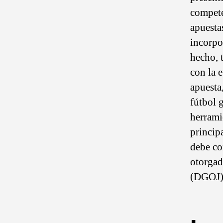
compete
apuesta
incorpo
hecho, 
con la 
apuesta
fútbol 
herrami
princip
debe co
otorgad
(DGOJ)