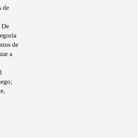
s de
. De
tegoría
ntos de
tar a
l
uego;
e,