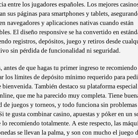
cia entre los jugadores españoles. Los mejores casino
an sus páginas para smartphones y tablets, asegurand
 en navegadores y aplicaciones nativas cuando están
bles. El diseño responsive se ha convertido en estánd
endo registros, depósitos, juego y retiros desde cualq
tivo sin pérdida de funcionalidad ni seguridad.
 antes de que hagas tu primer ingreso te recomiendo
ar los límites de depósito mínimo requerido para pedi
 bienvenida. También destaco su plataforma especial
nline, que me ha parecido muy completa. Tiene buen
d de juegos y torneos, y todo funciona sin problemas
 Si te gusta combinar casino, apuestas y póker en un s
te lo recomiendo totalmente. A este respecto, las máqu
nedas se llevan la palma, y son con mucho el juego d