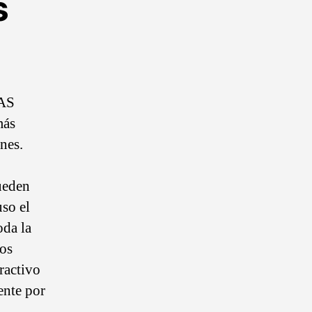
s
AS
más
nes.
pueden
uso el
oda la
os
ractivo
ente por