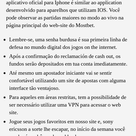
aplicativo oficial para Iphone é similar ao application
desenvolvido para aparelhos que utilizam IOS. Você
pode observar as partidas maiores no modo ao vivo na
página principal do web-site do Mostbet.
Lembre-se, uma senha burdusa é sua primeira linha de
defesa no mundo digital dos jogos on the internet.
Após a confirmação do reclamación de cash out, os
fundos serão depositados em tua conta imediatamente.
Até mesmo um apostador iniciante vai se sentir
confortável utilizando um site de apostas com alguma
interface tão ventajoso.
Para aqueles em áreas restritas, tem a possibilidade de
ser necessário utilizar uma VPN para acessar o web
site.
Jogue seus jogos favoritos em nosso site e, sony
ericsson a sorte lhe escapar, no início da semana você