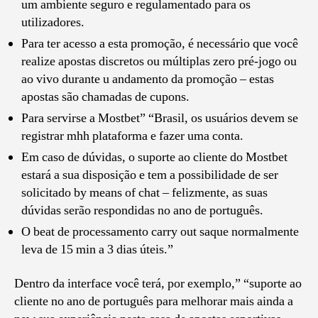
um ambiente seguro e regulamentado para os
utilizadores.
Para ter acesso a esta promoção, é necessário que você
realize apostas discretos ou múltiplas zero pré-jogo ou
ao vivo durante u andamento da promoção – estas
apostas são chamadas de cupons.
Para servirse a Mostbet” “Brasil, os usuários devem se
registrar mhh plataforma e fazer uma conta.
Em caso de dúvidas, o suporte ao cliente do Mostbet
estará a sua disposição e tem a possibilidade de ser
solicitado by means of chat – felizmente, as suas
dúvidas serão respondidas no ano de português.
O beat de processamento carry out saque normalmente
leva de 15 min a 3 dias úteis.”
Dentro da interface você terá, por exemplo,” “suporte ao
cliente no ano de português para melhorar mais ainda a