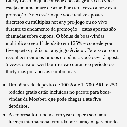
Lucky Loser, o qual concede apostas grátis caso você
esteja em uma maré de azar. Para ter acesso a new esta
promoção, é necessário que você realize apostas
discretos ou múltiplas not any pré-jogo ou ao vivo
durante to andamento da promoção – estas apostas são
chamadas sobre cupons. O bônus de boas-vindas
multiplica o seu 1º depósito em 125% e concede your
five apostas grátis not any jogo Aviator. Para sacar com
reconhecimento os fundos do bônus, você deverá apostar
5 vezes o valor weil bonificação durante o período de
thirty dias por apostas combinadas.
Um bônus de depósito de 100% até 1. 700 BRL e 250
rodadas grátis estão incluídos no pacote para boas-
vindas da Mostbet, que pode chegar a até five
depósitos.
A empresa foi fundada em year e opera sob uma
licença internacional emitida por Curaçao, garantindo