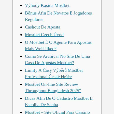
Výhody Kasina Mostbet
Bônus Afin De Novatos E Jogadores
Regulares
Cashout De Aposta
Mostbet Czech Úvod
O Mostbet É O Agente Para Apostas
Mais Well-liked?
Como Se Archivar No Site De Uma
Casa De Apostas Mostbet?
Limity A Časy Výběrů Mostbet
Professional České Hráče
Mostbet On-line Site Review
Throughout Bangladesh 2025″
Dicas Afin De O Cadastro Mostbet E
Escolha De Senha
Mostbet – Site Oficial Para Cassino