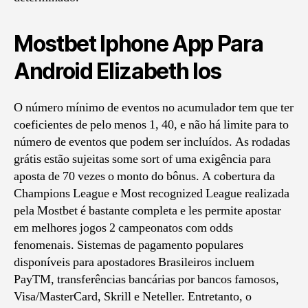
Mostbet Iphone App Para
Android Elizabeth Ios
O número mínimo de eventos no acumulador tem que ter
coeficientes de pelo menos 1, 40, e não há limite para to
número de eventos que podem ser incluídos. As rodadas
grátis estão sujeitas some sort of uma exigência para
aposta de 70 vezes o monto do bônus. A cobertura da
Champions League e Most recognized League realizada
pela Mostbet é bastante completa e les permite apostar
em melhores jogos 2 campeonatos com odds
fenomenais. Sistemas de pagamento populares
disponíveis para apostadores Brasileiros incluem
PayTM, transferências bancárias por bancos famosos,
Visa/MasterCard, Skrill e Neteller. Entretanto, o