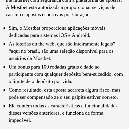
the internet com segurança com a plataforma de apostas.
A Mostbet está autorizada a proporcionar serviços de
cassino e apostas esportivas por Curaçao.
Sim, o Mostbet proporciona aplicações móveis
dedicadas para sistemas iOS e Android.
As loterias on the web, que são inteiramente legais”
“aqui no brasil, são uma seleção disponível para os
usuários da Mostbet.
Um bônus para 100 rodadas grátis é dado ao
participante com qualquer depósito bem-sucedido, com
o limite de o depósito por vida.
Como resultado, esta aposta acarreta algum risco, mas
pode ser compensado ze o seu palpite estiver correto.
Ele contém todas as características e funcionalidades
dieses versões anteriores, e funciona de forma
impecável.