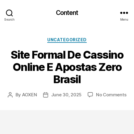
Content
Search
Menu
Categories
UNCATEGORIZED
Site Formal De Cassino
Online E Apostas Zero
Brasil
on
By
AOXEN
June 30, 2025
No Comments
Post
Post
Sit
author
date
For
De
Cas
Onl
E