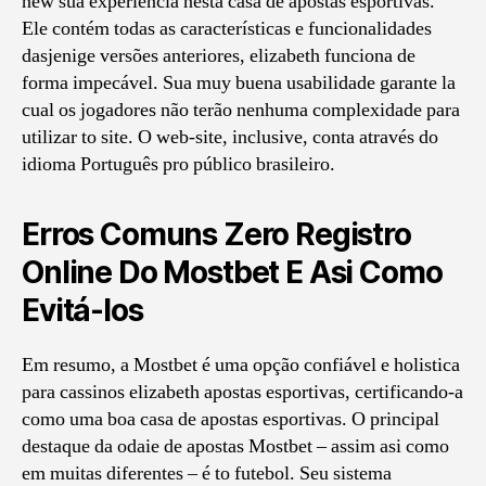
new sua experiência nesta casa de apostas esportivas.
Ele contém todas as características e funcionalidades
dasjenige versões anteriores, elizabeth funciona de
forma impecável. Sua muy buena usabilidade garante la
cual os jogadores não terão nenhuma complexidade para
utilizar to site. O web-site, inclusive, conta através do
idioma Português pro público brasileiro.
Erros Comuns Zero Registro
Online Do Mostbet E Asi Como
Evitá-los
Em resumo, a Mostbet é uma opção confiável e holistica
para cassinos elizabeth apostas esportivas, certificando-a
como uma boa casa de apostas esportivas. O principal
destaque da odaie de apostas Mostbet – assim asi como
em muitas diferentes – é to futebol. Seu sistema