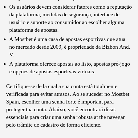
Os usuários devem considerar fatores como a reputação
da plataforma, medidas de segurança, interface de
usuário e suporte ao consumidor ao escolher alguma
plataforma de apostas.
A Mostbet é uma casa de apostas esportivas que atua
no mercado desde 2009, é propriedade da Bizbon And.
V.
A plataforma oferece apostas ao listo, apostas pré-jogo
e opções de apostas esportivas virtuais.
Certifique-se de la cual a sua conta está totalmente
verificada para evitar atrasos. Ao se suceder no Mostbet
Spain, escolher uma senha forte é important para
proteger tua conta. Abaixo, você encontrará dicas
essenciais para criar uma senha robusta at the navegar
pelo trâmite de cadastro de forma eficiente.