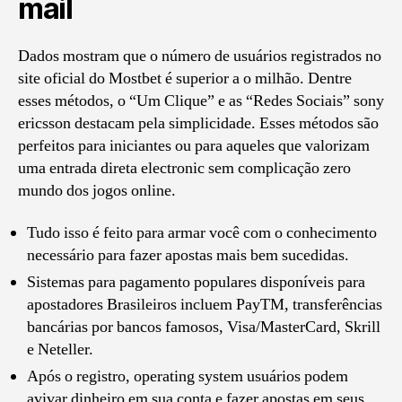
mail
Dados mostram que o número de usuários registrados no
site oficial do Mostbet é superior a o milhão. Dentre
esses métodos, o “Um Clique” e as “Redes Sociais” sony
ericsson destacam pela simplicidade. Esses métodos são
perfeitos para iniciantes ou para aqueles que valorizam
uma entrada direta electronic sem complicação zero
mundo dos jogos online.
Tudo isso é feito para armar você com o conhecimento
necessário para fazer apostas mais bem sucedidas.
Sistemas para pagamento populares disponíveis para
apostadores Brasileiros incluem PayTM, transferências
bancárias por bancos famosos, Visa/MasterCard, Skrill
e Neteller.
Após o registro, operating system usuários podem
avivar dinheiro em sua conta e fazer apostas em seus