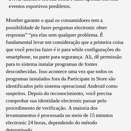
eventos esportivos prediletos.
Mostbet garante o qual os consumidores tem a
possibilidade de fazer perguntas electronic obter
respostas” “pra elas sem qualquer problema. É
fundamental levar em consideração que a primeira coisa
que você precisa fazer é ir para while configurações do
smartphone, na parte para segurança. Ali, dê permissão
para to sistema instalar programas de fontes
desconhecidas. Isso acontece uma vez que todos os
programas instalados fora da Participate in Store são
identificados pelo sistema operacional Android como
suspeitos. Depois do reconocimiento, você precisa
comprobar sua identidade electronic passar pelo
procedimento de verificação. A maioria dos
levantamentos é processada no meio de 15 minutos
electronic 24 horas, dependendo do método
determinado.