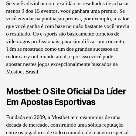
Se você adivinhar com exatidão os resultados de achacar
menos 9 dos 15 eventos, você ganhará uma premio. Se
você envidar na pontuação precisa, por exemplo, u valor
que você ganha é com base no quão bastante você previu
o resultado. Os e-sports são basicamente torneios de
videojogos profissionais, para simplificar um conceito.
Têm se mostrado como um dos grandes sucessos ao
redor carry out mundo atual, e por isso você pode
apostar nestes jogos excepcionalmente buscados na
Mostbet Brasil.
Mostbet: O Site Oficial Da Líder
Em Apostas Esportivas
Fundada em 2009, a Mostbet tem néanmoins de uma
década de mercado, construindo uma sólida reputação
entre os jogadores de todo o mundo, de maneira especial