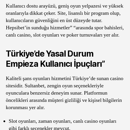
Kullanıcı dostu arayüzü, geniş oyun yelpazesi ve yüksek
oranlarıyla dikkat çeker. Site, lisanslı bir program olup,
kullanıcıların güvenliğini en üst düzeyde tutar.
Hepsibet’in sunduğu hizmetler” “arasında spor bahisleri,
canlı casino, slot oyunları ve poker turnuvaları yer alır.
Türkiye’de Yasal Durum
Empieza Kullanıcı İpuçları”
Kaliteli şans oyunları hizmetini Türkiye’de sunan casino
sitesidir. Sultanbet, zengin oyun seçenekleriyle
oyunculara benzersiz deneyim sunar. Platformun
öncelikleri arasında müşteri gizliliği ve kişisel bilgilerin
korunması yer alır.
Slot oyunları, zaman oyunları, canlı casino oyunları
gibi farklı seçenekler mevcut.