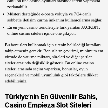
canlı on line casino oyunları arasında tercih yapmakta
zorlanabilir.
Müşteri desteğinde e-posta yoluyla ve 7/24 canlı
sohbetle iletişim kurma imkanını kullanıcılarına sağlar.
En en yeni casino trendleriyle fark yaratan JACKBIT,
online casino siteleri içinde öne çıkıyor.
Bu bonusları kullanmak için sitenin belirlediği kuralları
takip etmeniz gerekir. Bonusların çevirimi, minimum em
virtude de yatırma miktarı, süreleri ve diğer şartlar
siteler arasında değişiklik gösterir. Bu online casino
siteleri arasında seçim yaparken, bonuslar, oyun
seçenekleri ve mobil uyumluluk gibi faktörlere dikkat
edebilirsiniz.
Türkiye’nin En Güvenilir Bahis,
Casino Empieza Slot Siteleri