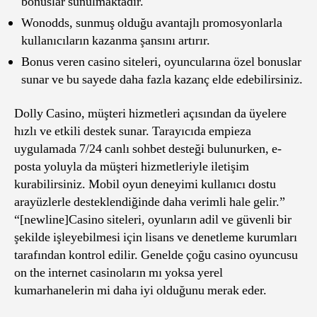
bonuslar sunulmaktadır.
Wonodds, sunmuş olduğu avantajlı promosyonlarla
kullanıcıların kazanma şansını artırır.
Bonus veren casino siteleri, oyuncularına özel bonuslar
sunar ve bu sayede daha fazla kazanç elde edebilirsiniz.
Dolly Casino, müşteri hizmetleri açısından da üyelere
hızlı ve etkili destek sunar. Tarayıcıda empieza
uygulamada 7/24 canlı sohbet desteği bulunurken, e-
posta yoluyla da müşteri hizmetleriyle iletişim
kurabilirsiniz. Mobil oyun deneyimi kullanıcı dostu
arayüzlerle desteklendiğinde daha verimli hale gelir.”
“[newline]Casino siteleri, oyunların adil ve güvenli bir
şekilde işleyebilmesi için lisans ve denetleme kurumları
tarafından kontrol edilir. Genelde çoğu casino oyuncusu
on the internet casinoların mı yoksa yerel
kumarhanelerin mi daha iyi olduğunu merak eder.