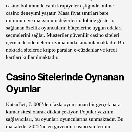
casino bölümünde canlı krupiyeler eşliğinde online
casino deneyimi yaşatır. Masa fiyat sınırları bare
minimum ve maksimum değerlerini lobide gösterir,
sağlanan özellik oyuncuların bütçelerine uygun odaları
seçmelerini sağlar. Müşteriler güvenilir casino siteleri
içerisinde ödemelerini zamanında tamamlamaktadır. Bu
noktada sitelerde kripto paralar, e-cüzdanlar ve kredi
kartları kullanılmaktadır.
Casino Sitelerinde Oynanan
Oyunlar
KatsuBet, 7. 000’den fazla oyun sunan bir gerçek para
kumar sitesi olarak dikkat çekiyor. Popüler yazılım
sağlayıcıları, bu oyunları oyuncularına sunmaktadır. Bu
makalede, 2025’ün en güvenilir casino sitelerinin