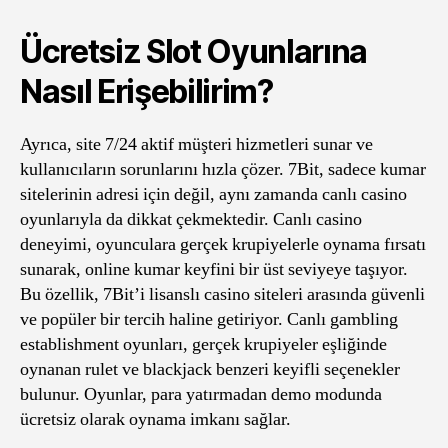
Ücretsiz Slot Oyunlarına
Nasıl Erişebilirim?
Ayrıca, site 7/24 aktif müşteri hizmetleri sunar ve
kullanıcıların sorunlarını hızla çözer. 7Bit, sadece kumar
sitelerinin adresi için değil, aynı zamanda canlı casino
oyunlarıyla da dikkat çekmektedir. Canlı casino
deneyimi, oyunculara gerçek krupiyelerle oynama fırsatı
sunarak, online kumar keyfini bir üst seviyeye taşıyor.
Bu özellik, 7Bit’i lisanslı casino siteleri arasında güvenli
ve popüler bir tercih haline getiriyor. Canlı gambling
establishment oyunları, gerçek krupiyeler eşliğinde
oynanan rulet ve blackjack benzeri keyifli seçenekler
bulunur. Oyunlar, para yatırmadan demo modunda
ücretsiz olarak oynama imkanı sağlar.