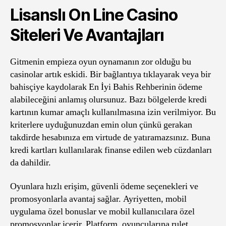
Lisanslı On Line Casino
Siteleri Ve Avantajları
Gitmenin empieza oyun oynamanın zor olduğu bu
casinolar artık eskidi. Bir bağlantıya tıklayarak veya bir
bahisçiye kaydolarak En İyi Bahis Rehberinin ödeme
alabileceğini anlamış olursunuz. Bazı bölgelerde kredi
kartının kumar amaçlı kullanılmasına izin verilmiyor. Bu
kriterlere uyduğunuzdan emin olun çünkü gerakan
takdirde hesabınıza em virtude de yatıramazsınız. Buna
kredi kartları kullanılarak finanse edilen web cüzdanları
da dahildir.
Oyunlara hızlı erişim, güvenli ödeme seçenekleri ve
promosyonlarla avantaj sağlar. Ayriyetten, mobil
uygulama özel bonuslar ve mobil kullanıcılara özel
promosyonlar içerir. Platform, oyuncularına rulet,