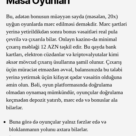
Masa Oyunları
Bu, adətən bonusun müəyyən sayda (məsələn, 20x)
uyğun oyunlarda mərc edilməsi deməkdir. Mərc şərtləri
yerinə yetirildikdən sonra bonus vəsaitləri real pula
çevrilə və çıxarıla bilər. Onlayn kazino-da minimal
çıxarış məbləği 12 AZN təşkil edir. Bu qayda bank
kartları, elektron cüzdanlar və kriptovalyutalar kimi
əksər mövcud çıxarış üsullarına şamil olunur. Çıxarış
üçün müraciət etməzdən əvvəl, balansınızda bu tələbi
yerinə yetirmək üçün kifayət qədər vəsaitin olduğuna
əmin olun. Bəli, oyun platformasında doğrulama
olmadan oynamaq mümkündür, oyunçular doğrulama
keçmədən depozit yatırıb, mərc edə və bonuslar ala
bilərlər.
Buna görə də oyunçular yalnız fərzlər edə və
bloklanmanın yolunu axtara bilərlər.