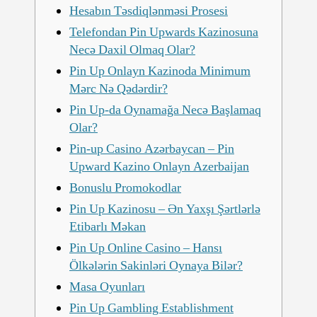
Hesabın Təsdiqlənməsi Prosesi
Telefondan Pin Upwards Kazinosuna
Necə Daxil Olmaq Olar?
Pin Up Onlayn Kazinoda Minimum
Mərc Nə Qədərdir?
Pin Up-da Oynamağa Necə Başlamaq
Olar?
Pin-up Casino Azərbaycan – Pin
Upward Kazino Onlayn Azerbaijan
Bonuslu Promokodlar
Pin Up Kazinosu – Ən Yaxşı Şərtlərlə
Etibarlı Məkan
Pin Up Online Casino – Hansı
Ölkələrin Sakinləri Oynaya Bilər?
Masa Oyunları
Pin Up Gambling Establishment