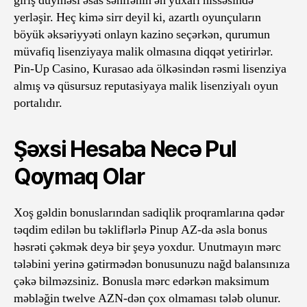
giriş düyməsi əsas səhifənin ən yuxarı hissəsində
yerləşir. Heç kimə sirr deyil ki, azartlı oyunçuların
böyük əksəriyyəti onlayn kazino seçərkən, qurumun
müvafiq lisenziyaya malik olmasına diqqət yetirirlər.
Pin-Up Casino, Kurasao ada ölkəsindən rəsmi lisenziya
almış və qüsursuz reputasiyaya malik lisenziyalı oyun
portalıdır.
Şəxsi Hesaba Necə Pul
Qoymaq Olar
Xoş gəldin bonuslarından sadiqlik proqramlarına qədər
təqdim edilən bu təkliflərlə Pinup AZ-da əsla bonus
həsrəti çəkmək deyə bir şeyə yoxdur. Unutmayın mərc
tələbini yerinə gətirmədən bonusunuzu nağd balansınıza
çəkə bilməzsiniz. Bonusla mərc edərkən maksimum
məbləğin twelve AZN-dən çox olmaması tələb olunur.