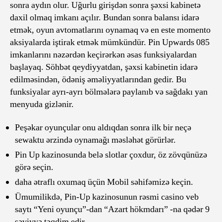
sonra aydın olur. Uğurlu girişdən sonra şəxsi kabinetə
daxil olmaq imkanı açılır. Bundan sonra balansı idarə
etmək, oyun avtomatlarını oynamaq və en este momento
aksiyalarda iştirak etmək mümkündür. Pin Upwards 085
imkanlarını nəzərdən keçirərkən əsas funksiyalardan
başlayaq. Söhbət qeydiyyatdan, şəxsi kabinetin idarə
edilməsindən, ödəniş əməliyyatlarından gedir. Bu
funksiyalar ayrı-ayrı bölmələrə paylanıb və sağdakı yan
menyuda gizlənir.
Peşəkar oyunçular onu aldıqdan sonra ilk bir neçə
sewaktu ərzində oynamağı məsləhət görürlər.
Pin Up kazinosunda belə slotlar çoxdur, öz zövqünüzə
görə seçin.
daha ətraflı oxumaq üçün Mobil səhifəmizə keçin.
Ümumilikdə, Pin-Up kazinosunun rəsmi casino veb
saytı “Yeni oyunçu”-dan “Azart hökmdarı” -na qədər 9
səviyyə təqdim edir.