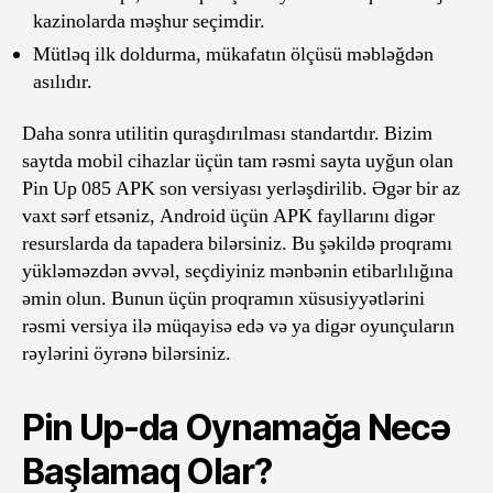
kazinolarda məşhur seçimdir.
Mütləq ilk doldurma, mükafatın ölçüsü məbləğdən
asılıdır.
Daha sonra utilitin quraşdırılması standartdır. Bizim
saytda mobil cihazlar üçün tam rəsmi sayta uyğun olan
Pin Up 085 APK son versiyası yerləşdirilib. Əgər bir az
vaxt sərf etsəniz, Android üçün APK fayllarını digər
resurslarda da tapadera bilərsiniz. Bu şəkildə proqramı
yükləməzdən əvvəl, seçdiyiniz mənbənin etibarlılığına
əmin olun. Bunun üçün proqramın xüsusiyyətlərini
rəsmi versiya ilə müqayisə edə və ya digər oyunçuların
rəylərini öyrənə bilərsiniz.
Pin Up-da Oynamağa Necə
Başlamaq Olar?