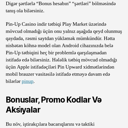
Digər şərtlərlə “Bonus hesabın” “şərtləri” bölməsində
tanış ola bilərsiniz.
Pin-Up Casino indir tətbiqi Play Market üzərində
mövcud olmadığı üçün onu yalnız aşağıda qeyd olunmuş
qaydada, rəsmi saytdan yükləmək mümkündür. Hətta
nisbətən köhnə model olan Android cihazınızda belə
Pin-Up tətbiqini heç bir problemlə qarşılaşmadan
istifadə edə bilərsiniz. Hələlik tətbiq mövcud olmadığı
üçün Apple istifadəçiləri Pin Upward xidmətlərindən
mobil brauzer vasitəsilə istifadə etməyə davam edə
bilərlər
pinup
.
Bonuslar, Promo Kodlar Və
Aksi̇yalar
Bu növ, iştirakçılara bacarıqlarını və taktiki