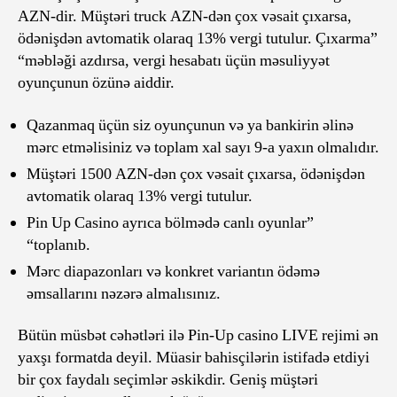
AZN-dir. Müştəri truck AZN-dən çox vəsait çıxarsa,
ödənişdən avtomatik olaraq 13% vergi tutulur. Çıxarma”
“məbləği azdırsa, vergi hesabatı üçün məsuliyyət
oyunçunun özünə aiddir.
Qazanmaq üçün siz oyunçunun və ya bankirin əlinə
mərc etməlisiniz və toplam xal sayı 9-a yaxın olmalıdır.
Müştəri 1500 AZN-dən çox vəsait çıxarsa, ödənişdən
avtomatik olaraq 13% vergi tutulur.
Pin Up Casino ayrıca bölmədə canlı oyunlar”
“toplanıb.
Mərc diapazonları və konkret variantın ödəmə
əmsallarını nəzərə almalısınız.
Bütün müsbət cəhətləri ilə Pin-Up casino LIVE rejimi ən
yaxşı formatda deyil. Müasir bahisçilərin istifadə etdiyi
bir çox faydalı seçimlər əskikdir. Geniş müştəri