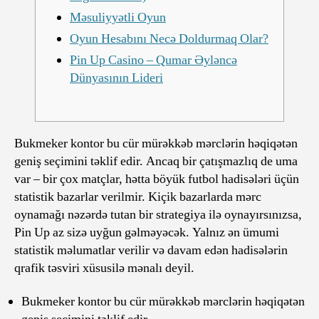
Məsuliyyətli Oyun
Oyun Hesabını Necə Doldurmaq Olar?
Pin Up Casino – Qumar Əyləncə
Dünyasının Lideri
Bukmeker kontor bu cür mürəkkəb mərclərin həqiqətən
geniş seçimini təklif edir. Ancaq bir çatışmazlıq de uma
var – bir çox matçlar, hətta böyük futbol hadisələri üçün
statistik bazarlar verilmir. Kiçik bazarlarda mərc
oynamağı nəzərdə tutan bir strategiya ilə oynayırsınızsa,
Pin Up az sizə uyğun gəlməyəcək. Yalnız ən ümumi
statistik məlumatlar verilir və davam edən hadisələrin
qrafik təsviri xüsusilə mənalı deyil.
Bukmeker kontor bu cür mürəkkəb mərclərin həqiqətən