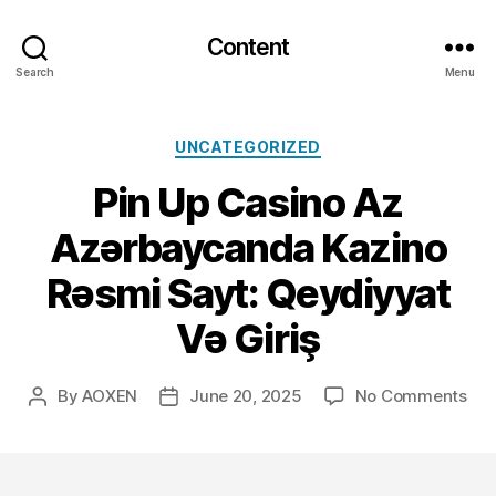
Content
Search
Menu
Categories
UNCATEGORIZED
Pin Up Casino Az
Azərbaycanda Kazino
Rəsmi Sayt: Qeydiyyat
Və Giriş
on
By
AOXEN
June 20, 2025
No Comments
Post
Post
Pin
author
date
Up
Cas
Az