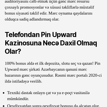
auditoriyasını cəlb etmək üçün gənc mərc resursu
çoxsaylı promosyonlar və xüsusi təkliflərlə müxtəlif
bonus siyasəti təklif edir. Mərc oynama qaydalarını
olduqca sadiq adlandırmaq olar.
Telefondan Pin Upward
Kazinosuna Necə Daxil Olmaq
Olar?
100% bonus əldə et ilk depozitə, slotu seç və qazan! Pin
Upward mərc şirkəti Azərbaycanın qanuni mərc
bazarının gənc oyunçusudur. Rəsmi mərc portalı 2020-ci
ildə istifadəyə verilib.
Texniki dəstək onlayn çat və ya e-poçt vasitəsilə
mümkündür.
Qeydiyyatdan sonra qeydiyyat bonusu da əlçatan olur.