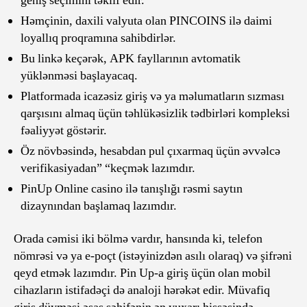
geniş seçimini təklif edir.
Həmçinin, daxili valyuta olan PINCOINS ilə daimi
loyallıq proqramına sahibdirlər.
Bu linkə keçərək, APK fayllarının avtomatik
yüklənməsi başlayacaq.
Platformada icazəsiz giriş və ya məlumatların sızması
qarşısını almaq üçün təhlükəsizlik tədbirləri kompleksi
fəaliyyət göstərir.
Öz növbəsində, hesabdan pul çıxarmaq üçün əvvəlcə
verifikasiyadan” “keçmək lazımdır.
PinUp Online casino ilə tanışlığı rəsmi saytın
dizaynından başlamaq lazımdır.
Orada cəmisi iki bölmə vardır, hansında ki, telefon
nömrəsi və ya e-poçt (istəyinizdən asılı olaraq) və şifrəni
qeyd etmək lazımdır. Pin Up-a giriş üçün olan mobil
cihazların istifadəçi də analoji hərəkət edir. Müvafiq