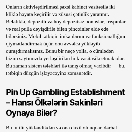
Onların aktivləşdirilməsi şəxsi kabinet vasitəsilə iki
kliklə həyata keçirilir və xüsusi çətinlik yaratmır.
Beləliklə, depozitli və hoy depozitsiz bonuslar, frispinlər
və real pulla dəyişdirilə bilən pincoinlər əldə edə
bilərsiniz. Mobil tətbiqin imkanlarını və funksionallığını
qiymətləndirmək üçün onu əvvəlcə yükləyib
quraşdırmalısınız. Bunu bir neçə yolla, o cümlədən
bizim saytımızda yerləşdirilən link vasitəsilə etmək olar.
Bu zaman sistem tələbləri ilə tanış olmaq vacibdir — bu,
tətbiqin düzgün işləyəcəyinə zəmanətdir.
Pin Up Gambling Establishment
– Hansı Ölkələrin Sakinləri
Oynaya Bilər?
Bu, utilit yükləndikdən və ona daxil olduqdan dərhal