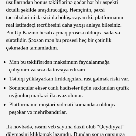
üsullarından bonus təkliflərinə qədər hər bir aspekti
detallı şəkildə araşdıracağıq. Həmçinin, şəxsi
təcrübələrimi də sizinlə bölüşəcəyəm ki, platformanın
real istifadəçi təcrübəsini daha yaxşı anlaya biləsiniz.
Pin Up Kazino hesab açmaq prosesi olduqca sadə və
sürətlidir. Şəxsən mən bu prosesi heç bir çətinlik
çəkmədən tamamladım.
Mən bu təkliflərdən maksimum faydalanmağa
çalışıram və sizə də tövsiyə edirəm.
Tətbiqi yükləyərkən fırıldaqçılara rast gəlmək riski var.
Sonuncular əksər canlı hadisələr üçün saxlanılan qrafik
uyğunluq mərkəzi ilə əvəz olunur.
Platformanın müştəri xidməti komandası olduqca
peşəkar və mehribandırlar.
İlk növbədə, rəsmi veb saytına daxil olub “Qeydiyyat”
düyməsini klikləmək lazımdır. Bundan sonra qarşınıza