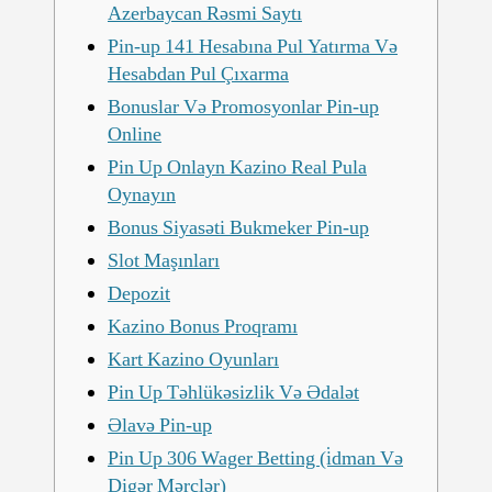
Azerbaycan Rəsmi Saytı
Pin-up 141 Hesabına Pul Yatırma Və
Hesabdan Pul Çıxarma
Bonuslar Və Promosyonlar Pin-up
Online
Pin Up Onlayn Kazino Real Pula
Oynayın
Bonus Siyasəti Bukmeker Pin-up
Slot Maşınları
Depozit
Kazino Bonus Proqramı
Kart Kazino Oyunları
Pin Up Təhlükəsizlik Və Ədalət
Əlavə Pin-up
Pin Up 306 Wager Betting (i̇dman Və
Digər Mərclər)