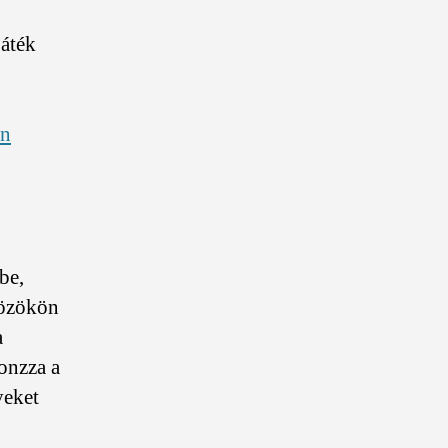
játék
In
be,
közökön
a
vonzza a
yeket