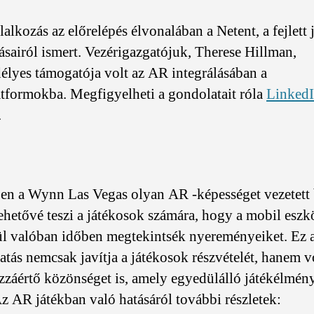
alkozás az előrelépés élvonalában a Netent, a fejlett 
sairól ismert. Vezérigazgatójuk, Therese Hillman,
élyes támogatója volt az AR integrálásában a
atformokba. Megfigyelheti a gondolatait róla
Linked
.
en a Wynn Las Vegas olyan AR -képességet vezetett 
ehetővé teszi a játékosok számára, hogy a mobil esz
ül valóban időben megtekintsék nyereményeiket. Ez 
tatás nemcsak javítja a játékosok részvételét, hanem 
zzáértő közönséget is, amely egyedülálló játékélmén
Az AR játékban való hatásáról további részletek: