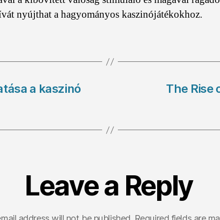
tívát nyújthat a hagyományos kaszinójátékokhoz.
atása a kaszinó
The Rise 
Leave a Reply
mail address will not be published.
Required fields are m