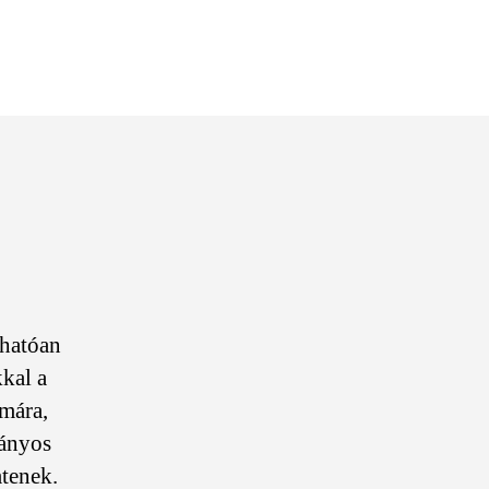
n
ibővített
alóság
övője
aszinókban
rhatóan
kkal a
ámára,
mányos
mtenek.