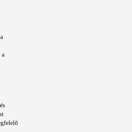
 a
 a
és
st
gfelelő