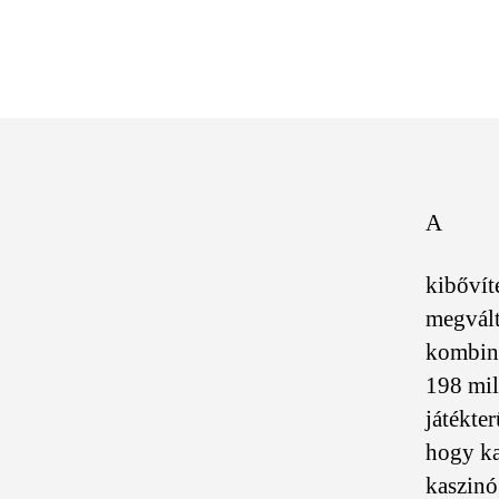
A
kibővít
megvált
kombiná
198 mil
játékter
hogy ka
kaszinó