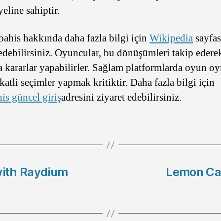
eline sahiptir.
bahis hakkında daha fazla bilgi için
Wikipedia
sayfas
 edebilirsiniz. Oyuncular, bu dönüşümleri takip edere
a kararlar yapabilirler. Sağlam platformlarda oyun 
katli seçimler yapmak kritiktir. Daha fazla bilgi için
is güncel giriş
adresini ziyaret edebilirsiniz.
with Raydium
Lemon Cas