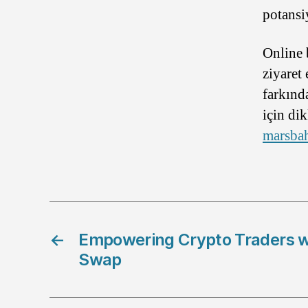
potansiy
Online 
ziyaret
farkınd
için dik
marsbah
←
Empowering Crypto Traders 
Swap