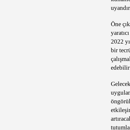
uyandır
Öne çık
yaratıcı
2022 yı
bir tec
çalışma
edebilir
Gelecek
uygulam
öngörül
etkileş
artırac
tutumla