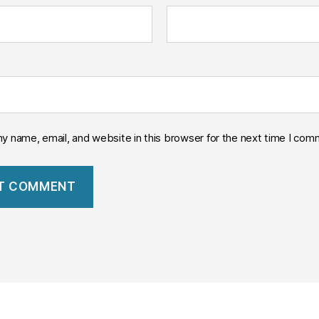
y name, email, and website in this browser for the next time I com