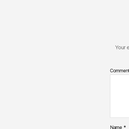
Your e
Commen
Name
*