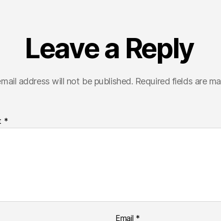
Leave a Reply
mail address will not be published.
Required fields are m
t
*
Email
*