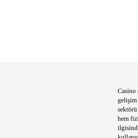
Casino e
gelişim
sektörü
hem fiz
ilgisin
kullanıc