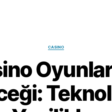
Categories
CASINO
ino Oyunlar
eği: Teknol