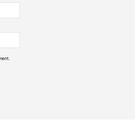
ment.