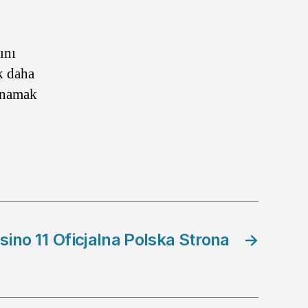
ını
k daha
oynamak
ino 11 Oficjalna Polska Strona
→