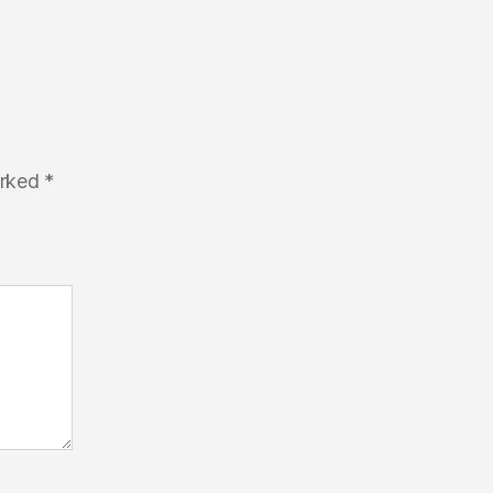
arked
*