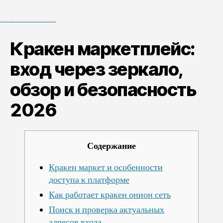
вход
через
зеркало,
Black Hat SEO, Google SEO fast ranking ↑↑↑ Telegram: @seo7878 Pox15↑↑↑Black Hat SEO backlinks, focusing on Black Hat SEO, Google SEO fast ranking ↑↑↑ Telegram: @seo7878 Pox15↑↑↑Black Hat SEO backlinks, focusing on Black Hat SEO
обзор
Кракен маркетплейс:
и
безопасность
вход через зеркало,
2026
обзор и безопасность
2026
Содержание
Кракен маркет и особенности
доступа к платформе
Как работает кракен онион сеть
Поиск и проверка актуальных
адресов входа