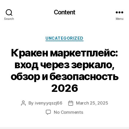
Content
Search
Menu
Categories
UNCATEGORIZED
Кракен маркетплейс:
вход через зеркало,
обзор и безопасность
2026
By
ivenyyqszj66
March 25, 2025
Post
Post
author
date
on
No Comments
Кракен
маркетплейс: