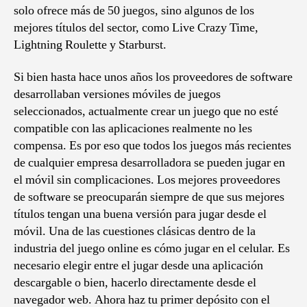
solo ofrece más de 50 juegos, sino algunos de los
mejores títulos del sector, como Live Crazy Time,
Lightning Roulette y Starburst.
Si bien hasta hace unos años los proveedores de software
desarrollaban versiones móviles de juegos
seleccionados, actualmente crear un juego que no esté
compatible con las aplicaciones realmente no les
compensa. Es por eso que todos los juegos más recientes
de cualquier empresa desarrolladora se pueden jugar en
el móvil sin complicaciones. Los mejores proveedores
de software se preocuparán siempre de que sus mejores
títulos tengan una buena versión para jugar desde el
móvil. Una de las cuestiones clásicas dentro de la
industria del juego online es cómo jugar en el celular. Es
necesario elegir entre el jugar desde una aplicación
descargable o bien, hacerlo directamente desde el
navegador web. Ahora haz tu primer depósito con el