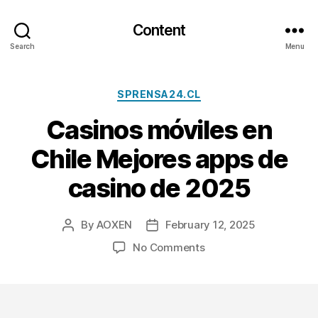
Content
Search
Menu
Categories
SPRENSA24.CL
Casinos móviles en
Chile Mejores apps de
casino de 2025
By
AOXEN
February 12, 2025
Post
Post
author
date
on
No Comments
Casinos
móviles
en
Chile