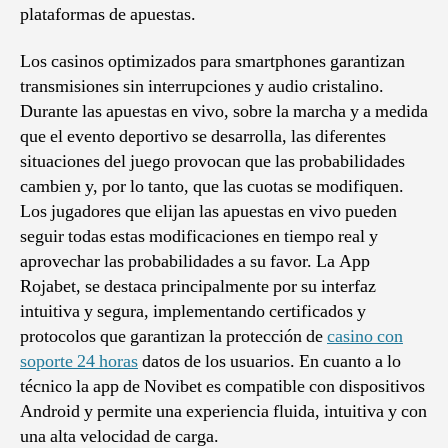
plataformas de apuestas.
Los casinos optimizados para smartphones garantizan
transmisiones sin interrupciones y audio cristalino.
Durante las apuestas en vivo, sobre la marcha y a medida
que el evento deportivo se desarrolla, las diferentes
situaciones del juego provocan que las probabilidades
cambien y, por lo tanto, que las cuotas se modifiquen.
Los jugadores que elijan las apuestas en vivo pueden
seguir todas estas modificaciones en tiempo real y
aprovechar las probabilidades a su favor. La App
Rojabet, se destaca principalmente por su interfaz
intuitiva y segura, implementando certificados y
protocolos que garantizan la protección de
casino con
soporte 24 horas
datos de los usuarios. En cuanto a lo
técnico la app de Novibet es compatible con dispositivos
Android y permite una experiencia fluida, intuitiva y con
una alta velocidad de carga.